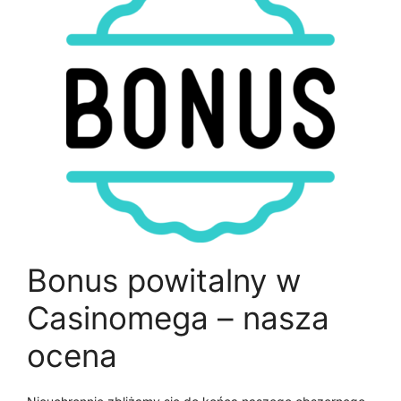
Bonus powitalny w
Casinomega – nasza
ocena