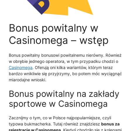
Bonus powitalny w
Casinomega – wstęp
Bonus powitalny bonusowi powitalnemu nierówny. Również
w obrębie jednego operatora, w tym przypadku chodzi o
Casinomega
. Oferują oni kilka wariantów, którym teraz
bardzo wnikliwie się przyjrzymy, bo potem móc wyciągnąć
miarodajne wnioski.
Bonus powitalny na zakłady
sportowe w Casinomega
Zacznijmy o tym, co w Polsce najpopularniejsze, czyli
typowa bukmacherka. Tutaj również znajdziesz
bonus za
rejestrację w Casinomega
. Kiedyś chodziło się z kolegami