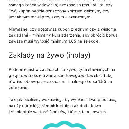
samego końca widowiska, czekasz na rezultat i to, czy
Twój kupon będzie oznaczony kolorem zielonym, czy
jednak tym mniej przyjaznym – czerwonym.
Nieważne, czy postawisz kupon z jednym czy z wieloma
zakładami – minimalny kurs zdarzenia, aby obrócić bonus,
zawsze musi wynosić minimum 1.85 na selekcję.
Zakłady na żywo (inplay)
Podobnie jest w zakładach na żywo, tych stawianych na
gorąco, w trakcie trwania sportowego widowiska. Tutaj
również obowiązuje zasada minimalnego kursu 1.85 na
zdarzenie.
Tak jak pisaliśmy wcześniej, aby wypłacić kwotę bonusu,
należy obrócić ją siedmiokrotnie oraz dodatkowo
jednokrotnie wartość środków, które zdeponowałeś.