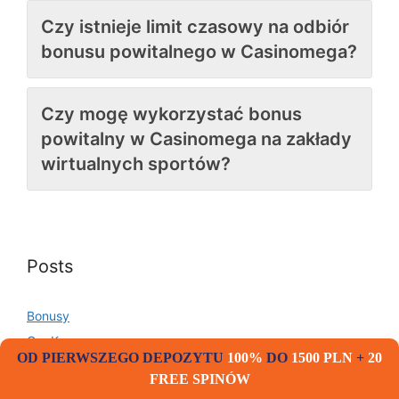
Czy istnieje limit czasowy na odbiór
bonusu powitalnego w Casinomega?
Czy mogę wykorzystać bonus
powitalny w Casinomega na zakłady
wirtualnych sportów?
Posts
Bonusy
Gry Kasynowe
OD PIERWSZEGO DEPOZYTU
100%
DO
1500 PLN
+
20
Zakłady Sportowe
FREE SPINÓW
Kasyno Online