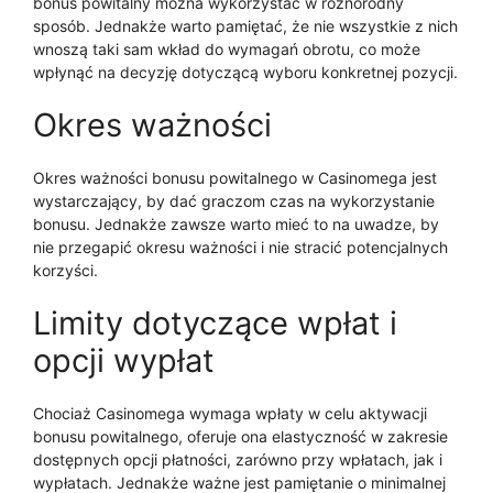
bonus powitalny można wykorzystać w różnorodny
sposób. Jednakże warto pamiętać, że nie wszystkie z nich
wnoszą taki sam wkład do wymagań obrotu, co może
wpłynąć na decyzję dotyczącą wyboru konkretnej pozycji.
Okres ważności
Okres ważności bonusu powitalnego w Casinomega jest
wystarczający, by dać graczom czas na wykorzystanie
bonusu. Jednakże zawsze warto mieć to na uwadze, by
nie przegapić okresu ważności i nie stracić potencjalnych
korzyści.
Limity dotyczące wpłat i
opcji wypłat
Chociaż Casinomega wymaga wpłaty w celu aktywacji
bonusu powitalnego, oferuje ona elastyczność w zakresie
dostępnych opcji płatności, zarówno przy wpłatach, jak i
wypłatach. Jednakże ważne jest pamiętanie o minimalnej