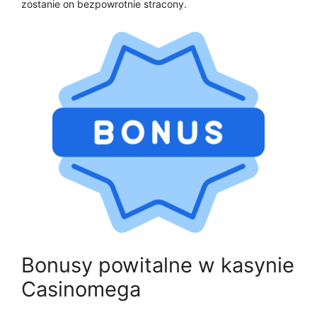
zostanie on bezpowrotnie stracony.
Bonusy powitalne w kasynie
Casinomega