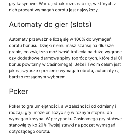
gry kasynowe. Warto jednak rozeznać się, w których z
nich procent wymagań obrotu jest najwyższy.
Automaty do gier (slots)
Automaty przeważnie liczą się w 100% do wymagań
obrotu bonusu. Dzięki niemu masz szansę na dłuższe
granie, co zwiększa możliwość trafienia na duże wygrane
czy dodatkowe darmowe spiny (oprócz tych, które dał Ci
bonus powitalny w Casinomega). Jeżeli Twoim celem jest
jak najszybsze spełnienie wymagań obrotu, automaty są
bardzo rozsądnym wyborem.
Poker
Poker to gra umiejętności, a w zależności od odmiany i
rodzaju gry, może on liczyć się w różnym stopniu do
wymagań kasyna. W przypadku Casinomega gry stołowe
stanowią tylko 20% Twojej stawki na poczet wymagań
dotyczącego obrotu.