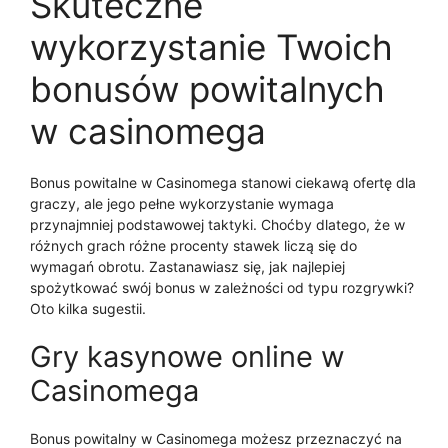
Skuteczne
wykorzystanie Twoich
bonusów powitalnych
w casinomega
Bonus powitalne w Casinomega stanowi ciekawą ofertę dla
graczy, ale jego pełne wykorzystanie wymaga
przynajmniej podstawowej taktyki. Choćby dlatego, że w
różnych grach różne procenty stawek liczą się do
wymagań obrotu. Zastanawiasz się, jak najlepiej
spożytkować swój bonus w zależności od typu rozgrywki?
Oto kilka sugestii.
Gry kasynowe online w
Casinomega
Bonus powitalny w Casinomega możesz przeznaczyć na