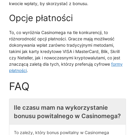
kwocie wpłaty, by skorzystać z bonusu.
Opcje płatności
To, co wyróżnia Casinomega na tle konkurencji, to
różnorodność opcji płatności. Gracze mają możliwość
dokonywania wpłat zarówno tradycyjnymi metodami,
takimi jak karty kredytowe VISA i MasterCard, Blik, Skrill
czy Neteller, jak i nowoczesnymi kryptowalutami, co jest
znaczącą zaletą dla tych, którzy preferują cyfrowe
formy
płatności
.
FAQ
Ile czasu mam na wykorzystanie
bonusu powitalnego w Casinomega?
To zależy, który bonus powitalny w Casinomega