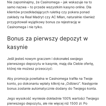
Nie zapominajmy, że Casinomega – jak wskazuje na to
samo nazwa – to przede wszystkim kasyno online. Dla
klientów przedkładających ruletkę czy pokera ponad
zakłady na Real Madryt czy AC Milan, naturalnie również
przygotowali wyjątkowy bonus za rejestrację w
Casinomega i nie tylko.
Bonus za pierwszy depozyt w
kasynie
Jeśli jesteś nowym graczem i dokonałeś swojego
pierwszego depozytu w kasynie, mają dla Ciebie ofertę,
której nie możesz przeoczyć:
Aby promocja powitalna w Casinomega trafiła na Twoje
konto, po dokonaniu wpłaty kliknij na „Odbierz”. Następnie
bonus zostanie automatycznie dodany do Twojego konta.
Jego wysokość wyniesie dokładnie 100% wartości Twojego
pierwszego depozytu, ale nie więcej niż 1500 zł. Po