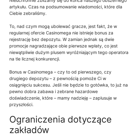
Nieuchronnie zbliżamy się do końca naszego obszernego
artykułu. Czas na podsumowanie wiadomości, które dla
Ciebie zebraliśmy.
To, nad czym mogą ubolewać gracze, jest fakt, że w
regularnej ofercie Casinomega nie istnieje bonus za
rejestrację bez depozytu. W zamian jednak są dwie
promocje nagradzające obie pierwsze wpłaty, co jest
niewątpliwie dużym plusem wyróżniającym tego operatora
na tle licznej konkurencji.
Bonus w Casinomega – czy to od pierwszego, czy
drugiego depozytu – z pewnością pomoże Ci w
osiągnięciu sukcesu. Jeśli nie będzie to gotówka, to już na
pewno dobra zabawa i zebrane hazardowe
doświadczenie, które – mamy nadzieję – zaplusuje w
przyszłości.
Ograniczenia dotyczące
zakładów