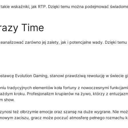
takie wskaźniki, jak RTP. Dzięki temu można podejmować świadome 
Crazy Time
analizować zarówno jej zalety, jak i potencjalne wady. Dzięki temu
tawcę Evolution Gaming, stanowi prawdziwą rewolucję w świecie g
zeniu tradycyjnych elementów koła fortuny z nowoczesnymi funkcjam
każdym kroku. Profesjonalizm krupierów na żywo, którzy z entuzja
ym show.
nosi też olbrzymie emocje oraz szansę na duże wygrane. Nie możn
 domowym zaciszu, gracz może poczuć atmosferę pełnego rozmachu k