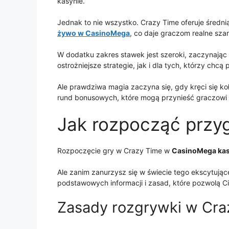
kasynie.
Jednak to nie wszystko. Crazy Time oferuje średn
żywo w CasinoMega
, co daje graczom realne sza
W dodatku zakres stawek jest szeroki, zaczynając 
ostrożniejsze strategie, jak i dla tych, którzy chc
Ale prawdziwa magia zaczyna się, gdy kręci się ko
rund bonusowych, które mogą przynieść graczowi
Jak rozpocząć przy
Rozpoczęcie gry w Crazy Time w
CasinoMega kas
Ale zanim zanurzysz się w świecie tego ekscytując
podstawowych informacji i zasad, które pozwolą C
Zasady rozgrywki w Cra