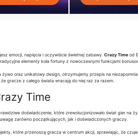
jesz emocji, napięcia i oczywiście świetnej zabawy.
Crazy Time
od E
 tradycyjne elementy koła fortuny z nowoczesnymi funkcjami bonus
 żywo oraz unikatowy design, otrzymujemy przepis na niezapomniane 
 że gracze z całego świata wracają do niej raz za razem.
Crazy Time
 prawdziwe doświadczenie, które zrewolucjonizowało świat gier na 
 uwagę zarówno początkujących, jak i doświadczonych graczy.
ekty, które przenoszą gracza w centrum akcji, sprawiając, że czuje