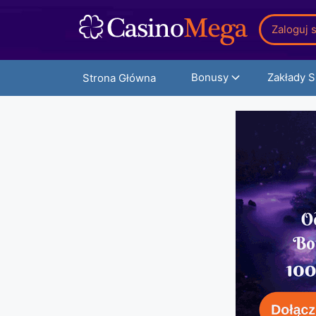
Przejdź
do
Zaloguj s
treści
Bonusy
Zakłady 
Strona Główna