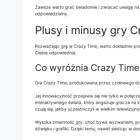
Zawsze warto grać świadomie i zwracać uwagę na 
odpowiedzialny.
Plusy i minusy gry 
Rozważając grę w Crazy Time, warto dokładnie prze
Ciebie odpowiednia.
Co wyróżnia Crazy Time
Gra Crazy Time, produkowana przez czołowego dos
Jej innowacyjność przejawia się nie tylko w połąc
interaktywnego świata, który angażuje gracza na 
czują się, jakby uczestniczyli w wielkim telewizyjn
Wysoka zmienność gry, choć bywa wyzwaniem, przy
dźwięku i grafiki. Dzięki temu, nawet siedząc w