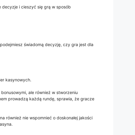
decyzje i cieszyć się grą w sposób
 podejmiesz świadomą decyzję, czy gra jest dla
ier kasynowych.
i bonusowymi, ale również w stworzeniu
zmem prowadzą każdą rundę, sprawia, że gracze
a również nie wspomnieć o doskonałej jakości
asyna.