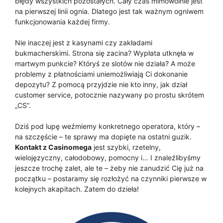
błędy wszystkich pozostałych. Cały czas mimowolnie jest
na pierwszej linii ognia. Dlatego jest tak ważnym ogniwem
funkcjonowania każdej firmy.
Nie inaczej jest z kasynami czy zakładami
bukmacherskimi. Strona się zacina? Wypłata utknęła w
martwym punkcie? Któryś ze slotów nie działa? A może
problemy z płatnościami uniemożliwiają Ci dokonanie
depozytu? Z pomocą przyjdzie nie kto inny, jak dział
customer service, potocznie nazywany po prostu skrótem
„CS”.
Dziś pod lupę weźmiemy konkretnego operatora, który –
na szczęście – te sprawy ma dopięte na ostatni guzik.
Kontakt z Casinomega
jest szybki, rzetelny,
wielojęzyczny, całodobowy, pomocny i… I znaleźlibyśmy
jeszcze trochę zalet, ale te – żeby nie zanudzić Cię już na
początku – postaramy się rozłożyć na czynniki pierwsze w
kolejnych akapitach. Zatem do dzieła!