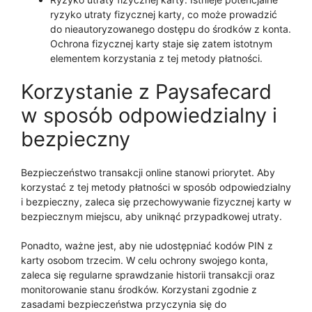
ryzyko utraty fizycznej karty, co może prowadzić
do nieautoryzowanego dostępu do środków z konta.
Ochrona fizycznej karty staje się zatem istotnym
elementem korzystania z tej metody płatności.
Korzystanie z Paysafecard
w sposób odpowiedzialny i
bezpieczny
Bezpieczeństwo transakcji online stanowi priorytet. Aby
korzystać z tej metody płatności w sposób odpowiedzialny
i bezpieczny, zaleca się przechowywanie fizycznej karty w
bezpiecznym miejscu, aby uniknąć przypadkowej utraty.
Ponadto, ważne jest, aby nie udostępniać kodów PIN z
karty osobom trzecim. W celu ochrony swojego konta,
zaleca się regularne sprawdzanie historii transakcji oraz
monitorowanie stanu środków. Korzystani zgodnie z
zasadami bezpieczeństwa przyczynia się do