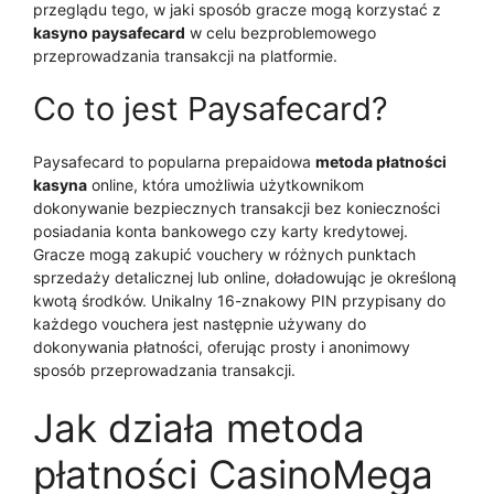
przeglądu tego, w jaki sposób gracze mogą korzystać z
kasyno paysafecard
w celu bezproblemowego
przeprowadzania transakcji na platformie.
Co to jest Paysafecard?
Paysafecard to popularna prepaidowa
metoda płatności
kasyna
online, która umożliwia użytkownikom
dokonywanie bezpiecznych transakcji bez konieczności
posiadania konta bankowego czy karty kredytowej.
Gracze mogą zakupić vouchery w różnych punktach
sprzedaży detalicznej lub online, doładowując je określoną
kwotą środków. Unikalny 16-znakowy PIN przypisany do
każdego vouchera jest następnie używany do
dokonywania płatności, oferując prosty i anonimowy
sposób przeprowadzania transakcji.
Jak działa metoda
płatności CasinoMega