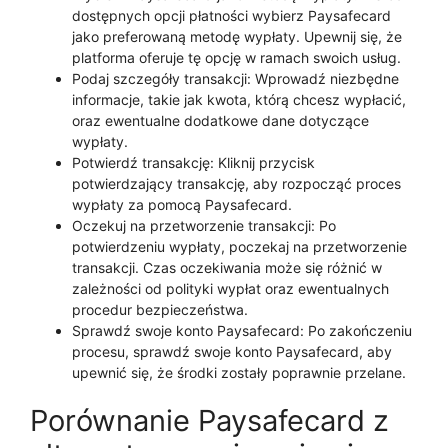
dostępnych opcji płatności wybierz Paysafecard
jako preferowaną metodę wypłaty. Upewnij się, że
platforma oferuje tę opcję w ramach swoich usług.
Podaj szczegóły transakcji: Wprowadź niezbędne
informacje, takie jak kwota, którą chcesz wypłacić,
oraz ewentualne dodatkowe dane dotyczące
wypłaty.
Potwierdź transakcję: Kliknij przycisk
potwierdzający transakcję, aby rozpocząć proces
wypłaty za pomocą Paysafecard.
Oczekuj na przetworzenie transakcji: Po
potwierdzeniu wypłaty, poczekaj na przetworzenie
transakcji. Czas oczekiwania może się różnić w
zależności od polityki wypłat oraz ewentualnych
procedur bezpieczeństwa.
Sprawdź swoje konto Paysafecard: Po zakończeniu
procesu, sprawdź swoje konto Paysafecard, aby
upewnić się, że środki zostały poprawnie przelane.
Porównanie Paysafecard z