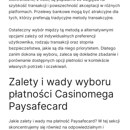
szybkość transakcji i powszechność akceptacji w różnych
platformach. Przelewy bankowe mogą być atrakcyjne dla
tych, którzy preferują tradycyjne metody transakcyjne.
Ostateczny wybór między tą metodą a alternatywnymi
opcjami zależy od indywidualnych preferencji
użytkownika, rodzaju transakcji oraz stopnia
bezpieczeństwa, jakie są dla niego priorytetem. Dlatego
zanim dokona się wyboru, zaleca się dokładne zbadanie i
porównanie dostępnych opcji płatności w kontekście
własnych potrzeb i oczekiwań.
Zalety i wady wyboru
płatności Casinomega
Paysafecard
Jakie zalety i wady ma płatność Paysafecard? W tej sekcji
skoncentrujemy się również na odpowiedzialnym i