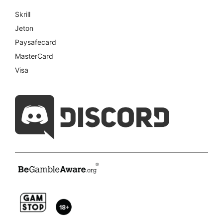
Skrill
Jeton
Paysafecard
MasterCard
Visa