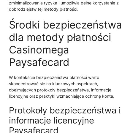
zminimalizowania ryzyka i umożliwia pełne korzystanie z
dobrodziejstw tej metody płatności.
Środki bezpieczeństwa
dla metody płatności
Casinomega
Paysafecard
W kontekście bezpieczeństwa płatności warto
skoncentrować się na kluczowych aspektach,
obejmujących protokoły bezpieczeństwa, informacje
licencyjne oraz praktyki wzmacniające ochronę konta.
Protokoły bezpieczeństwa i
informacje licencyjne
Paysafecard