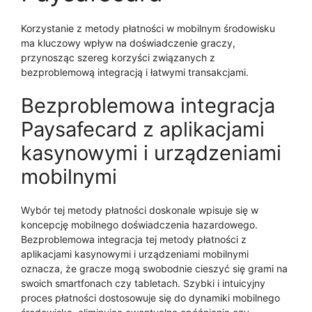
Korzystanie z metody płatności w mobilnym środowisku
ma kluczowy wpływ na doświadczenie graczy,
przynosząc szereg korzyści związanych z
bezproblemową integracją i łatwymi transakcjami.
Bezproblemowa integracja
Paysafecard z aplikacjami
kasynowymi i urządzeniami
mobilnymi
Wybór tej metody płatności doskonale wpisuje się w
koncepcję mobilnego doświadczenia hazardowego.
Bezproblemowa integracja tej metody płatności z
aplikacjami kasynowymi i urządzeniami mobilnymi
oznacza, że gracze mogą swobodnie cieszyć się grami na
swoich smartfonach czy tabletach. Szybki i intuicyjny
proces płatności dostosowuje się do dynamiki mobilnego