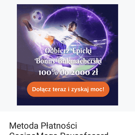
Metoda Płatności