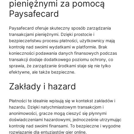
pieniężnymi za pomocą
Paysafecard
Paysafecard oferuje skuteczny sposób zarządzania
transakcjami pieniężnymi. Dzięki prostocie i
bezpieczeństwu procesu płatności, użytkownicy mają
kontrolę nad swoimi wydatkami w platformie. Brak
konieczności podawania danych finansowych podczas
transakcji dodaje dodatkowego poziomu ochrony, co
sprawia, że zarządzanie środkami staje się nie tylko
efektywne, ale także bezpieczne.
Zakłady i hazard
Płatności te idealnie wpisują się w kontekst zakładów i
hazardu. Dzięki natychmiastowym transakcjom i
anonimowości, gracze mogą cieszyć się płynnymi
doświadczeniami hazardowymi, jednocześnie utrzymując
kontrolę nad swoimi finansami. To bezpieczne i wygodne
rozwiązanie dla entuzjastów gier online.