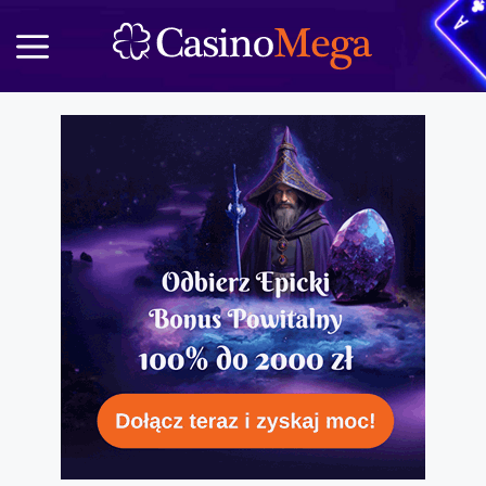
Przejdź
do
treści