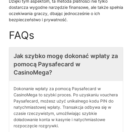
Dzięki tym aspektom, ta metoda płatności nie tylko
dostarcza wygodne narzędzie finansowe, ale także spełnia
oczekiwania graczy, dbając jednocześnie o ich
bezpieczeństwo i prywatność.
FAQs
Jak szybko mogę dokonać wpłaty za
pomocą Paysafecard w
CasinoMega?
Dokonanie wpłaty za pomocą Paysafecard w
CasinoMega to szybki proces. Po uzyskaniu vouchera
Paysafecard, możesz użyć unikalnego kodu PIN do
natychmiastowej wpłaty. Transakcja odbywa się w
czasie rzeczywistym, umożliwiając szybkie
doładowanie konta w kasynie i natychmiastowe
rozpoczęcie rozgrywki.