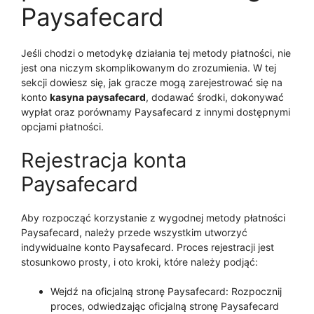
Paysafecard
Jeśli chodzi o metodykę działania tej metody płatności, nie
jest ona niczym skomplikowanym do zrozumienia. W tej
sekcji dowiesz się, jak gracze mogą zarejestrować się na
konto
kasyna paysafecard
, dodawać środki, dokonywać
wypłat oraz porównamy Paysafecard z innymi dostępnymi
opcjami płatności.
Rejestracja konta
Paysafecard
Aby rozpocząć korzystanie z wygodnej metody płatności
Paysafecard, należy przede wszystkim utworzyć
indywidualne konto Paysafecard. Proces rejestracji jest
stosunkowo prosty, i oto kroki, które należy podjąć:
Wejdź na oficjalną stronę Paysafecard: Rozpocznij
proces, odwiedzając oficjalną stronę Paysafecard