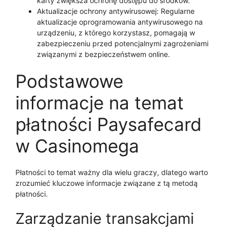
karty zwiększa ochronę dostępu do środków.
Aktualizacje ochrony antywirusowej: Regularne
aktualizacje oprogramowania antywirusowego na
urządzeniu, z którego korzystasz, pomagają w
zabezpieczeniu przed potencjalnymi zagrożeniami
związanymi z bezpieczeństwem online.
Podstawowe
informacje na temat
płatności Paysafecard
w Casinomega
Płatności to temat ważny dla wielu graczy, dlatego warto
zrozumieć kluczowe informacje związane z tą metodą
płatności.
Zarządzanie transakcjami