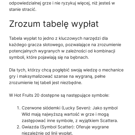
odpowiedzialnej grze i nie ryzykuj więcej, niż jesteś w
stanie stracić.
Zrozum tabelę wypłat
Tabela wypłat to jedno z kluczowych narzędzi dla
każdego gracza slotowego, pozwalające na zrozumienie
potencjalnych wygranych w zależności od kombinacji
symboli, które pojawiają się na bębnach.
Dla tych, którzy chcą pogłębić swoją wiedzę o mechanice
gry i maksymalizować szanse na wygraną, pełne
zrozumienie tej tabeli jest niezbędne.
W Hot Fruits 20 dostępne są następujące symbole:
Czerwone siódemki (Lucky Seven): Jako symbol
Wild mają najwyższą wartość w grze i mogą
zastępować inne symbole, z wyjątkiem Scattera.
Gwiazda (Symbol Scatter): Oferuje wygrane
niezależnie od linii wypłat.