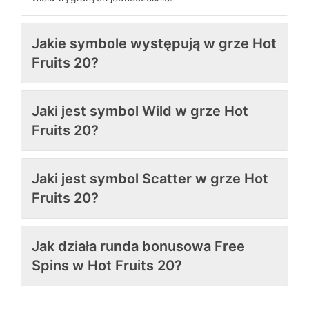
Jakie symbole występują w grze Hot
Fruits 20?
Jaki jest symbol Wild w grze Hot
Fruits 20?
Jaki jest symbol Scatter w grze Hot
Fruits 20?
Jak działa runda bonusowa Free
Spins w Hot Fruits 20?