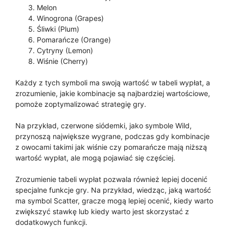
Melon
Winogrona (Grapes)
Śliwki (Plum)
Pomarańcze (Orange)
Cytryny (Lemon)
Wiśnie (Cherry)
Każdy z tych symboli ma swoją wartość w tabeli wypłat, a
zrozumienie, jakie kombinacje są najbardziej wartościowe,
pomoże zoptymalizować strategię gry.
Na przykład, czerwone siódemki, jako symbole Wild,
przynoszą największe wygrane, podczas gdy kombinacje
z owocami takimi jak wiśnie czy pomarańcze mają niższą
wartość wypłat, ale mogą pojawiać się częściej.
Zrozumienie tabeli wypłat pozwala również lepiej docenić
specjalne funkcje gry. Na przykład, wiedząc, jaką wartość
ma symbol Scatter, gracze mogą lepiej ocenić, kiedy warto
zwiększyć stawkę lub kiedy warto jest skorzystać z
dodatkowych funkcji.