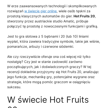
W erze zaawansowanych technologii i skomplikowanych
rozwiązań
w świecie gier online
, wiele osób tęskni za
prostotą klasycznych automatów do gier.
Hot Fruits 20
,
stworzony przez austriackie studio Amatic, próbuje
połączyć tę prostotę z nowoczesnymi funkcjami i grafiką.
Jest to gra slotowa z 5 bębnami i 20 (lub 10) liniami
wypłat, która zawiera tradycyjne symbole, takie jak wiśnie,
pomarańcze, arbuzy i czerwone siódemki.
Ale czy rzeczywiście oferuje ona coś więcej niż tylko
nostalgię? Czy jest w stanie zadowolić zarówno
początkujących, jak i doświadczonych graczy? W tej
recenzji dokładnie przyjrzymy się Hot Fruits 20, analizując
jego funkcje, mechanikę gry, potencjalne wygrane oraz
strategie, które mogą pomóc graczom w osiągnięciu
sukcesu.
W świecie Hot Fruits