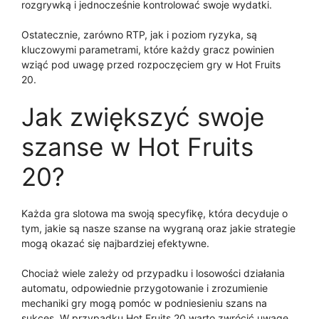
rozgrywką i jednocześnie kontrolować swoje wydatki.
Ostatecznie, zarówno RTP, jak i poziom ryzyka, są
kluczowymi parametrami, które każdy gracz powinien
wziąć pod uwagę przed rozpoczęciem gry w Hot Fruits
20.
Jak zwiększyć swoje
szanse w Hot Fruits
20?
Każda gra slotowa ma swoją specyfikę, która decyduje o
tym, jakie są nasze szanse na wygraną oraz jakie strategie
mogą okazać się najbardziej efektywne.
Chociaż wiele zależy od przypadku i losowości działania
automatu, odpowiednie przygotowanie i zrozumienie
mechaniki gry mogą pomóc w podniesieniu szans na
sukces. W przypadku Hot Fruits 20 warto zwrócić uwagę