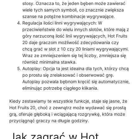
stosy. Oznacza to, że jeden bęben może zawierać
wiele tych samych symboli, co znacznie zwiększa
szanse na potężne kombinacje wygrywające.
Regulacja ilości linni wygrywających: W
przeciwieństwie do wielu innych slotów, które mają z
góry narzuconą ilość linii wygrywających, Hot Fruits
20 daje graczom możliwość zdecydowania czy
chcą grać w slot z 10 czy 20 liniami wygrywającymi.
Wraz ze zmniejszeniem się tej liczby, zmniejsza się
również minimalna stawka.
Autoplay: Opcja ta jest idealna dla tych, którzy chcą
po prostu się zrelaksować i obserwować grę.
Autoplay pozwala bębnom kręcić się automatycznie,
eliminując potrzebę ciągłego klikania.
Kiedy zestawiamy te wszystkie funkcje, staje się jasne, że
Hot Fruits 20, choć z zewnątrz może wydawać się prostą
grą, oferuje głęboką i wciągającą rozgrywkę, która może
przyciągnąć graczy na długie godziny.
Jak zagrać w Hot