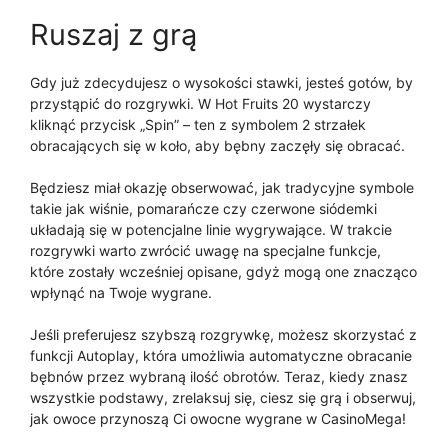
Ruszaj z grą
Gdy już zdecydujesz o wysokości stawki, jesteś gotów, by
przystąpić do rozgrywki. W Hot Fruits 20 wystarczy
kliknąć przycisk „Spin” – ten z symbolem 2 strzałek
obracających się w koło, aby bębny zaczęły się obracać.
Będziesz miał okazję obserwować, jak tradycyjne symbole
takie jak wiśnie, pomarańcze czy czerwone siódemki
układają się w potencjalne linie wygrywające. W trakcie
rozgrywki warto zwrócić uwagę na specjalne funkcje,
które zostały wcześniej opisane, gdyż mogą one znacząco
wpłynąć na Twoje wygrane.
Jeśli preferujesz szybszą rozgrywkę, możesz skorzystać z
funkcji Autoplay, która umożliwia automatyczne obracanie
bębnów przez wybraną ilość obrotów. Teraz, kiedy znasz
wszystkie podstawy, zrelaksuj się, ciesz się grą i obserwuj,
jak owoce przynoszą Ci owocne wygrane w CasinoMega!