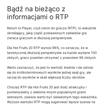
Bądź na bieżąco z
informacjami o RTP
Return to Player, czyli zwrot do gracza (RTP), to wskaźnik
określający, jaką część postawionych zakładów gra
zwraca graczom w dłuższej perspektywie.
Dla Hot Fruits 20 RTP wynosi 96%, co oznacza, że w
teoretycznej dłuższej perspektywie za każde wydane 100
złotych, gracz powinien otrzymać z powrotem 96 złotych.
Warto zaznaczyć, że jest to wartość średnia i nie odnosi
się do krótkoterminowych wyników jednej sesji gry, ale
raczej do wyników w skali większej liczby obrotów.
Chociaż RTP dla Hot Fruits 20 jest dość atrakcyjny i
porównywalny z wieloma innymi popularnymi grami
slotowymi, zawsze warto być świadomym tego wskaźnika.
Wyższe wartości RTP mogą sugerować lepsze szanse na