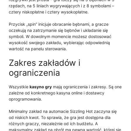
rzędach, na 5 liniach wygrywających i z 8 symbolami –
cztery niskopłatne i cztery wysokopłatne.
Przycisk „spin” inicjuje obracanie bębnami, a gracze
oczekują na zatrzymanie się bębnów i układanie się
symboli. W dowolnym momencie możesz dostosować
wysokość swojego zakładu, wybierając odpowiednią
wartość na panelu sterowania.
Zakres zakładów i
ograniczenia
Wszystkie
kasyno gry
mają ograniczenia i zakresy. Są one
zależne od konkretnego kasyna online i dostawcy
oprogramowania.
Minimalny zakład na automacie Sizzling Hot zaczyna się
od niskich kwot. To sprawia, że gra jest dostępna dla
różnych graczy, niezależnie od ich budżetu. A
maksymalny zakład na obrót ma pewną wartość, której się