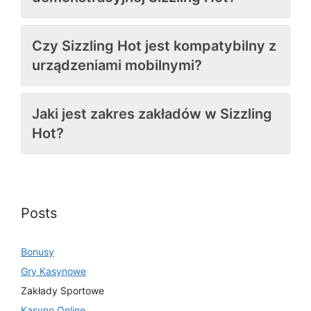
Czy Sizzling Hot jest kompatybilny z
urządzeniami mobilnymi?
Jaki jest zakres zakładów w Sizzling
Hot?
Posts
Bonusy
Gry Kasynowe
Zakłady Sportowe
Kasyno Online