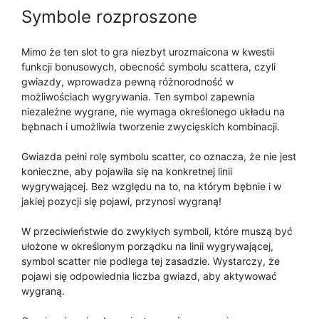
Symbole rozproszone
Mimo że ten slot to gra niezbyt urozmaicona w kwestii
funkcji bonusowych, obecność symbolu scattera, czyli
gwiazdy, wprowadza pewną różnorodność w
możliwościach wygrywania. Ten symbol zapewnia
niezależne wygrane, nie wymaga określonego układu na
bębnach i umożliwia tworzenie zwycięskich kombinacji.
Gwiazda pełni rolę symbolu scatter, co oznacza, że nie jest
konieczne, aby pojawiła się na konkretnej linii
wygrywającej. Bez względu na to, na którym bębnie i w
jakiej pozycji się pojawi, przynosi wygraną!
W przeciwieństwie do zwykłych symboli, które muszą być
ułożone w określonym porządku na linii wygrywającej,
symbol scatter nie podlega tej zasadzie. Wystarczy, że
pojawi się odpowiednia liczba gwiazd, aby aktywować
wygraną.