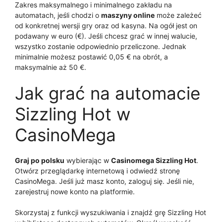
Zakres maksymalnego i minimalnego zakładu na
automatach, jeśli chodzi o
maszyny online
może zależeć
od konkretnej wersji gry oraz od kasyna. Na ogół jest on
podawany w euro (€). Jeśli chcesz grać w innej walucie,
wszystko zostanie odpowiednio przeliczone. Jednak
minimalnie możesz postawić 0,05 € na obrót, a
maksymalnie aż 50 €.
Jak grać na automacie
Sizzling Hot w
CasinoMega
Graj po polsku
wybierając w
Casinomega Sizzling Hot
.
Otwórz przeglądarkę internetową i odwiedź stronę
CasinoMega. Jeśli już masz konto, zaloguj się. Jeśli nie,
zarejestruj nowe konto na platformie.
Skorzystaj z funkcji wyszukiwania i znajdź grę Sizzling Hot