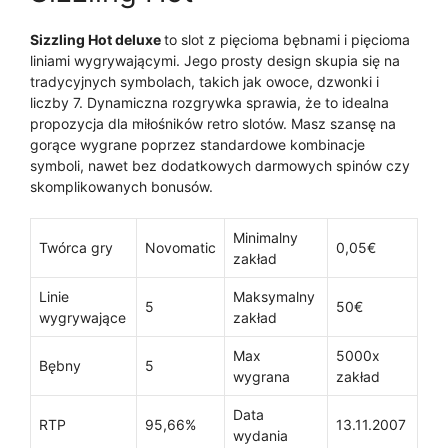
Sizzling Hot deluxe
to slot z pięcioma bębnami i pięcioma
liniami wygrywającymi. Jego prosty design skupia się na
tradycyjnych symbolach, takich jak owoce, dzwonki i
liczby 7. Dynamiczna rozgrywka sprawia, że to idealna
propozycja dla miłośników retro slotów. Masz szansę na
gorące wygrane poprzez standardowe kombinacje
symboli, nawet bez dodatkowych darmowych spinów czy
skomplikowanych bonusów.
Minimalny
Twórca gry
Novomatic
0,05€
zakład
Linie
Maksymalny
5
50€
wygrywające
zakład
Max
5000x
Bębny
5
wygrana
zakład
Data
RTP
95,66%
13.11.2007
wydania