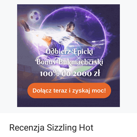
Recenzja Sizzling Hot