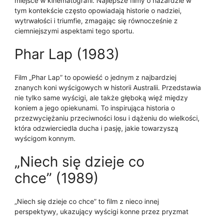
miejsce w kinematografii. Najlepsze filmy o hazardzie w
tym kontekście często opowiadają historie o nadziei,
wytrwałości i triumfie, zmagając się równocześnie z
ciemniejszymi aspektami tego sportu.
Phar Lap (1983)
Film „Phar Lap” to opowieść o jednym z najbardziej
znanych koni wyścigowych w historii Australii. Przedstawia
nie tylko same wyścigi, ale także głęboką więź między
koniem a jego opiekunami. To inspirująca historia o
przezwyciężaniu przeciwności losu i dążeniu do wielkości,
która odzwierciedla ducha i pasję, jakie towarzyszą
wyścigom konnym.
„Niech się dzieje co
chce” (1989)
„Niech się dzieje co chce” to film z nieco innej
perspektywy, ukazujący wyścigi konne przez pryzmat