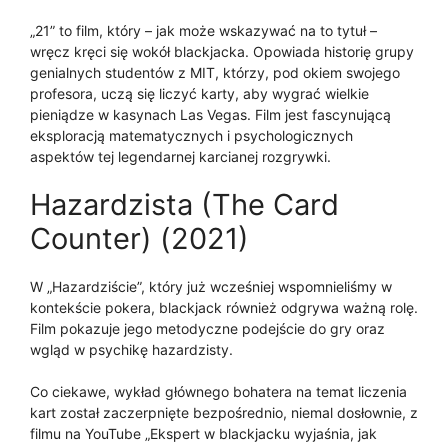
„21” to film, który – jak może wskazywać na to tytuł –
wręcz kręci się wokół blackjacka. Opowiada historię grupy
genialnych studentów z MIT, którzy, pod okiem swojego
profesora, uczą się liczyć karty, aby wygrać wielkie
pieniądze w kasynach Las Vegas. Film jest fascynującą
eksploracją matematycznych i psychologicznych
aspektów tej legendarnej karcianej rozgrywki.
Hazardzista (The Card
Counter) (2021)
W „Hazardziście”, który już wcześniej wspomnieliśmy w
kontekście pokera, blackjack również odgrywa ważną rolę.
Film pokazuje jego metodyczne podejście do gry oraz
wgląd w psychikę hazardzisty.
Co ciekawe, wykład głównego bohatera na temat liczenia
kart został zaczerpnięte bezpośrednio, niemal dosłownie, z
filmu na YouTube „Ekspert w blackjacku wyjaśnia, jak