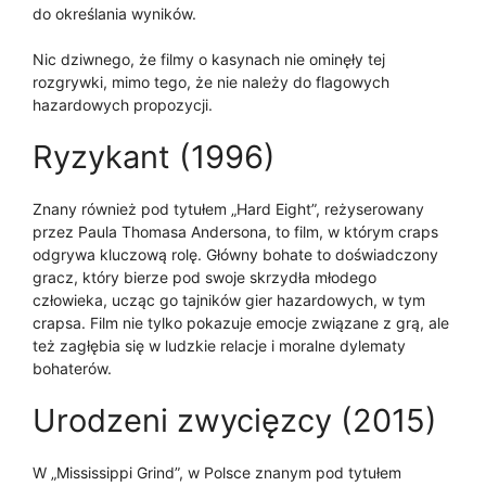
do określania wyników.
Nic dziwnego, że filmy o kasynach nie ominęły tej
rozgrywki, mimo tego, że nie należy do flagowych
hazardowych propozycji.
Ryzykant (1996)
Znany również pod tytułem „Hard Eight”, reżyserowany
przez Paula Thomasa Andersona, to film, w którym craps
odgrywa kluczową rolę. Główny bohate to doświadczony
gracz, który bierze pod swoje skrzydła młodego
człowieka, ucząc go tajników gier hazardowych, w tym
crapsa. Film nie tylko pokazuje emocje związane z grą, ale
też zagłębia się w ludzkie relacje i moralne dylematy
bohaterów.
Urodzeni zwycięzcy (2015)
W „Mississippi Grind”, w Polsce znanym pod tytułem