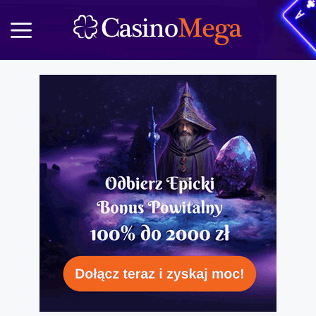
Przejdź
do
treści