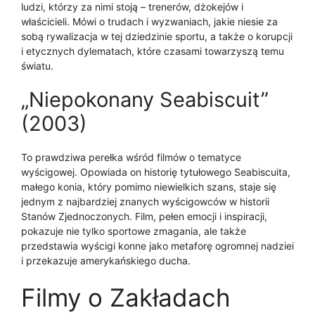
ludzi, którzy za nimi stoją – trenerów, dżokejów i
właścicieli. Mówi o trudach i wyzwaniach, jakie niesie za
sobą rywalizacja w tej dziedzinie sportu, a także o korupcji
i etycznych dylematach, które czasami towarzyszą temu
światu.
„Niepokonany Seabiscuit”
(2003)
To prawdziwa perełka wśród filmów o tematyce
wyścigowej. Opowiada on historię tytułowego Seabiscuita,
małego konia, który pomimo niewielkich szans, staje się
jednym z najbardziej znanych wyścigowców w historii
Stanów Zjednoczonych. Film, pełen emocji i inspiracji,
pokazuje nie tylko sportowe zmagania, ale także
przedstawia wyścigi konne jako metaforę ogromnej nadziei
i przekazuje amerykańskiego ducha.
Filmy o Zakładach