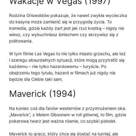
Wakacje w Vegas (1997)
Rodzina Griswoldów pokazuje, że nawet zwykła wycieczka
do kasyna może zamienić się w przygodę życia. To
komedia, gdzie każdy żart jest jak rzut kostką – nigdy nie
wiesz, czy wybuchniesz śmiechem czy skrzywisz się z
politowania.
W tym filmie Las Vegas to nie tylko miasto grzechu, ale też
i szeregu absurdalnych sytuacji, które mogą przytrafić się
każdemu – nie tylko hazardowemu – turyście. Po
obejrzeniu tego tytułu, hazard w filmach już nigdy nie
będzie dla Ciebie taki sam.
Maverick (1994)
Na koniec coś dla fanów westernów z przymrużeniem oka.
„Maverick”, z Melem Gibsonem w roli głównej, to film, gdzie
pokerowa twarz jest ważna równie, co szybki pistolet.
Maverick to gracz, który chce się dostać na turniej, ale