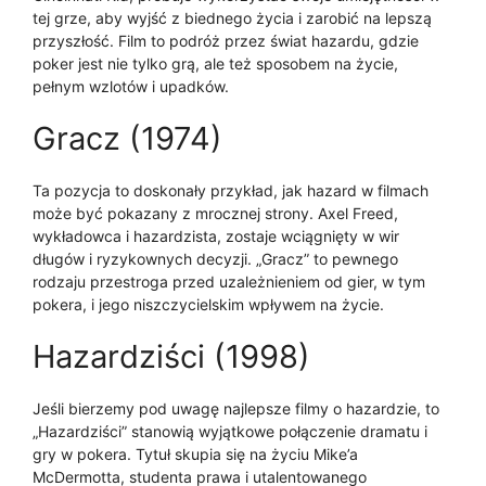
tej grze, aby wyjść z biednego życia i zarobić na lepszą
przyszłość. Film to podróż przez świat hazardu, gdzie
poker jest nie tylko grą, ale też sposobem na życie,
pełnym wzlotów i upadków.
Gracz (1974)
Ta pozycja to doskonały przykład, jak hazard w filmach
może być pokazany z mrocznej strony. Axel Freed,
wykładowca i hazardzista, zostaje wciągnięty w wir
długów i ryzykownych decyzji. „Gracz” to pewnego
rodzaju przestroga przed uzależnieniem od gier, w tym
pokera, i jego niszczycielskim wpływem na życie.
Hazardziści (1998)
Jeśli bierzemy pod uwagę najlepsze filmy o hazardzie, to
„Hazardziści” stanowią wyjątkowe połączenie dramatu i
gry w pokera. Tytuł skupia się na życiu Mike’a
McDermotta, studenta prawa i utalentowanego