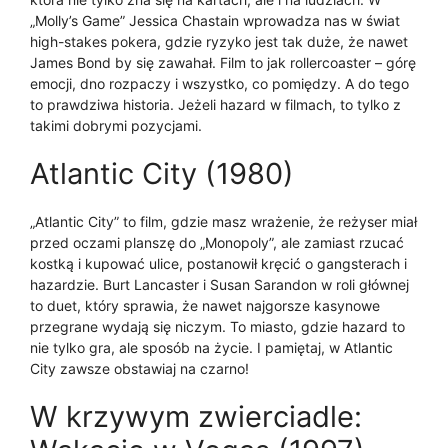
„Molly’s Game” Jessica Chastain wprowadza nas w świat
high-stakes pokera, gdzie ryzyko jest tak duże, że nawet
James Bond by się zawahał. Film to jak rollercoaster – górę
emocji, dno rozpaczy i wszystko, co pomiędzy. A do tego
to prawdziwa historia. Jeżeli hazard w filmach, to tylko z
takimi dobrymi pozycjami.
Atlantic City (1980)
„Atlantic City” to film, gdzie masz wrażenie, że reżyser miał
przed oczami planszę do „Monopoly”, ale zamiast rzucać
kostką i kupować ulice, postanowił kręcić o gangsterach i
hazardzie. Burt Lancaster i Susan Sarandon w roli głównej
to duet, który sprawia, że nawet najgorsze kasynowe
przegrane wydają się niczym. To miasto, gdzie hazard to
nie tylko gra, ale sposób na życie. I pamiętaj, w Atlantic
City zawsze obstawiaj na czarno!
W krzywym zwierciadle: