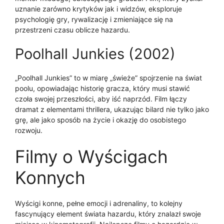
uznanie zarówno krytyków jak i widzów, eksploruje
psychologię gry, rywalizację i zmieniające się na
przestrzeni czasu oblicze hazardu.
Poolhall Junkies (2002)
„Poolhall Junkies” to w miarę „świeże” spojrzenie na świat
poolu, opowiadając historię gracza, który musi stawić
czoła swojej przeszłości, aby iść naprzód. Film łączy
dramat z elementami thrillera, ukazując bilard nie tylko jako
grę, ale jako sposób na życie i okazję do osobistego
rozwoju.
Filmy o Wyścigach
Konnych
Wyścigi konne, pełne emocji i adrenaliny, to kolejny
fascynujący element świata hazardu, który znalazł swoje