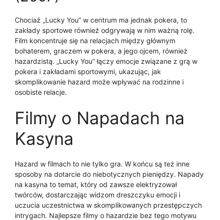
Chociaż „Lucky You” w centrum ma jednak pokera, to
zakłady sportowe również odgrywają w nim ważną rolę.
Film koncentruje się na relacjach między głównym
bohaterem, graczem w pokera, a jego ojcem, również
hazardzistą. „Lucky You” łączy emocje związane z grą w
pokera i zakładami sportowymi, ukazując, jak
skomplikowanie hazard może wpływać na rodzinne i
osobiste relacje.
Filmy o Napadach na
Kasyna
Hazard w filmach to nie tylko gra. W końcu są też inne
sposoby na dotarcie do niebotycznych pieniędzy. Napady
na kasyna to temat, który od zawsze elektryzował
twórców, dostarczając widzom dreszczyku emocji i
uczucia uczestnictwa w skomplikowanych przestępczych
intrygach. Najlepsze filmy o hazardzie bez tego motywu